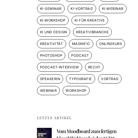
KI-SEMINAR
KI-VORTRAG
KI-WEBINAR
KI-WORKSHOP
KI FÜR KREATIVE
KI UND DESIGN
KREATIVBRANCHE
KREATIVITÄT
MAGNIFIC
ONLINEKURS
PHOTOSHOP
PODCAST
PODCAST-INTERVIEW
RECHT
SPEAKERIN
TYPOGRAFIE
VORTRAG
WEBINAR
WORKSHOP
LETZTE ARTIKEL
Vom Moodboard zum fertigen