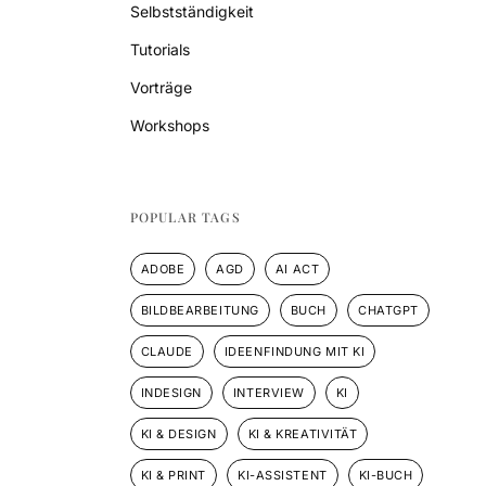
Selbstständigkeit
Tutorials
Vorträge
Workshops
POPULAR TAGS
ADOBE
AGD
AI ACT
BILDBEARBEITUNG
BUCH
CHATGPT
CLAUDE
IDEENFINDUNG MIT KI
INDESIGN
INTERVIEW
KI
KI & DESIGN
KI & KREATIVITÄT
KI & PRINT
KI-ASSISTENT
KI-BUCH