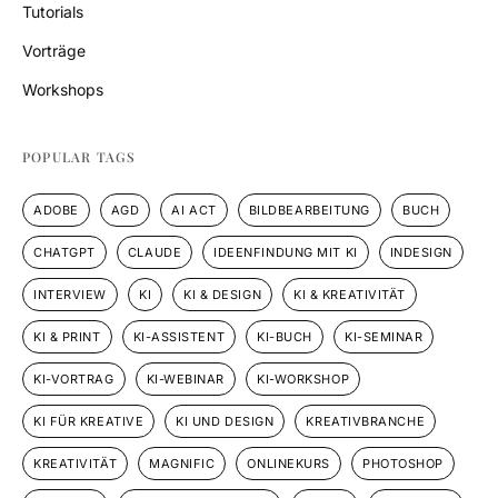
Tutorials
Vorträge
Workshops
POPULAR TAGS
ADOBE
AGD
AI ACT
BILDBEARBEITUNG
BUCH
CHATGPT
CLAUDE
IDEENFINDUNG MIT KI
INDESIGN
INTERVIEW
KI
KI & DESIGN
KI & KREATIVITÄT
KI & PRINT
KI-ASSISTENT
KI-BUCH
KI-SEMINAR
KI-VORTRAG
KI-WEBINAR
KI-WORKSHOP
KI FÜR KREATIVE
KI UND DESIGN
KREATIVBRANCHE
KREATIVITÄT
MAGNIFIC
ONLINEKURS
PHOTOSHOP